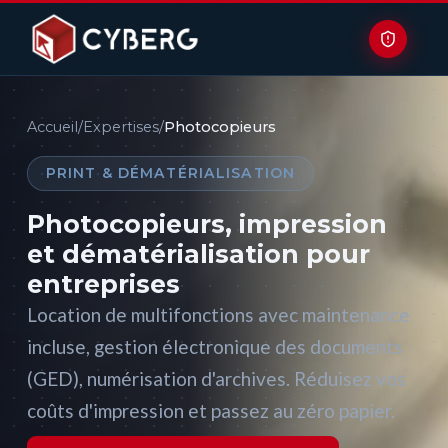
Accueil
/
Expertises
/
Photocopieurs
PRINT & DÉMATÉRIALISATION
Photocopieurs, impression
et dématérialisation pour
entreprises
Location de multifonctions avec maintenance
incluse, gestion électronique des documents
(GED), numérisation d'archives. Réduisez vos
coûts d'impression et passez au zéro papier.