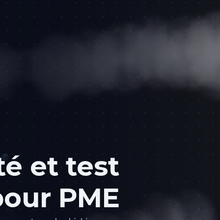
é et test
 pour PME